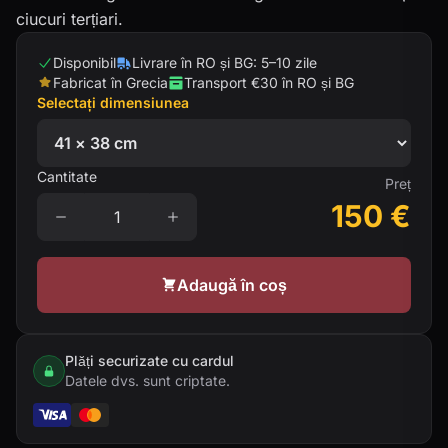
ciucuri terțiari.
Disponibil
Livrare în RO și BG: 5–10 zile
Fabricat în Grecia
Transport €30 în RO și BG
Selectați dimensiunea
Cantitate
Preț
150
€
Adaugă în coș
Plăți securizate cu cardul
Datele dvs. sunt criptate.