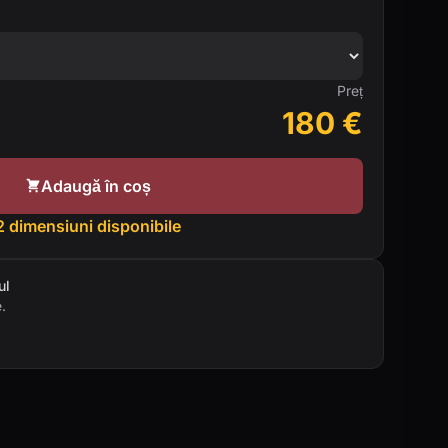
Preț
180
€
Adaugă în coș
2 dimensiuni disponibile
ul
.