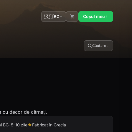
🇷🇴
Coșul meu
RO
Căutare…
re cu decor de cârnați.
și BG: 5–10 zile
Fabricat în Grecia