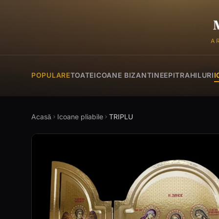
A
POPULARE
TOATE
ICOANE BIZANTINE
EPITRAHILURI
I
Acasă
Icoane pliabile
TRIPLU