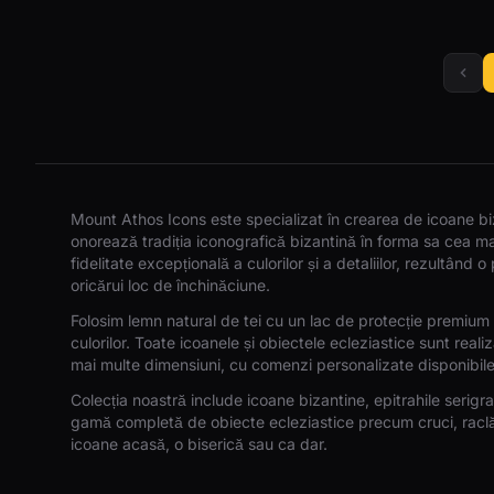
Mount Athos Icons este specializat în crearea de icoane biz
onorează tradiția iconografică bizantină în forma sa cea m
fidelitate excepțională a culorilor și a detaliilor, rezultând 
oricărui loc de închinăciune.
Folosim lemn natural de tei cu un lac de protecție premium 
culorilor. Toate icoanele și obiectele ecleziastice sunt reali
mai multe dimensiuni, cu comenzi personalizate disponibile
Colecția noastră include icoane bizantine, epitrahile serigraf
gamă completă de obiecte ecleziastice precum cruci, raclă
icoane acasă, o biserică sau ca dar.