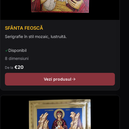
SFÂNTA FEOSCĂ
Serigrafie în stil mozaic, lustruită.
Disponibil
8 dimensiuni
€20
De la
Vezi produsul