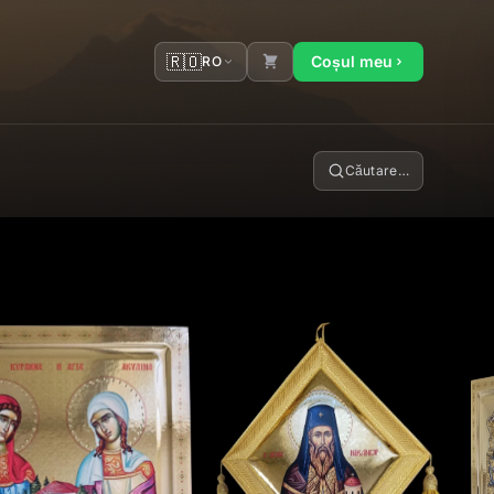
🇷🇴
Coșul meu
RO
Căutare…