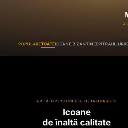
A
POPULARE
TOATE
ICOANE BIZANTINE
EPITRAHILURI
I
ARTĂ ORTODOXĂ & ICONOGRAFIE
Icoane
de înaltă calitate