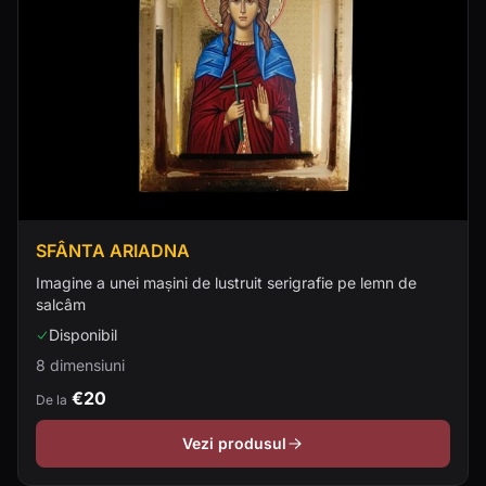
SFÂNTA ARIADNA
Imagine a unei mașini de lustruit serigrafie pe lemn de
salcâm
Disponibil
8 dimensiuni
€20
De la
Vezi produsul