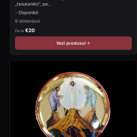
„tsoukaniko”, pe...
Disponibil
8 dimensiuni
€20
De la
Vezi produsul