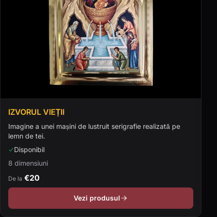
IZVORUL VIEȚII
Imagine a unei mașini de lustruit serigrafie realizată pe
lemn de tei.
Disponibil
8 dimensiuni
€20
De la
Vezi produsul