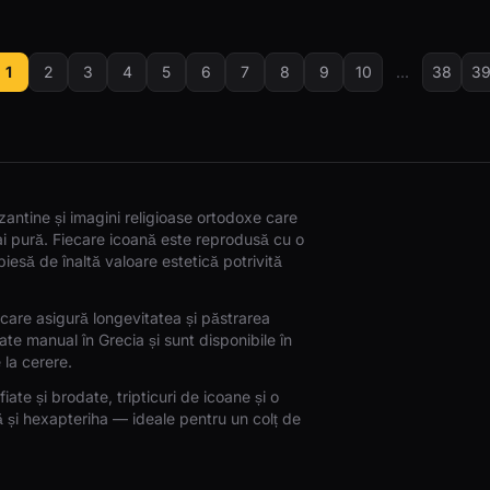
1
2
3
4
5
6
7
8
9
10
...
38
3
antine și imagini religioase ortodoxe care
ai pură. Fiecare icoană este reprodusă cu o
o piesă de înaltă valoare estetică potrivită
care asigură longevitatea și păstrarea
zate manual în Grecia și sunt disponibile în
 la cerere.
iate și brodate, tripticuri de icoane și o
 și hexapteriha — ideale pentru un colț de