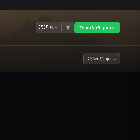
🇬🇷
Το καλάθι μου
EL
Αναζήτηση…