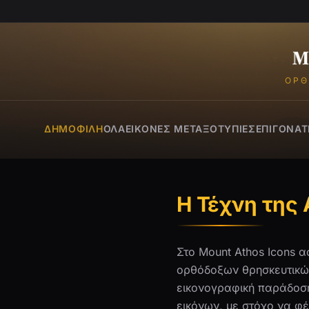
ΟΡΘ
ΔΗΜΟΦΙΛΉ
ΌΛΑ
ΕΙΚΌΝΕΣ ΜΕΤΑΞΟΤΥΠΊΕΣ
ΕΠΙΓΟΝΆΤ
Η Τέχνη της
Στο Mount Athos Icons 
ορθόδοξων θρησκευτικών
εικονογραφική παράδοση
εικόνων, με στόχο να φέ