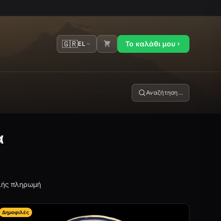
🇬🇷
Το καλάθι μου
EL
Αναζήτηση…
α
ής πληρωμή
Δημοφιλές