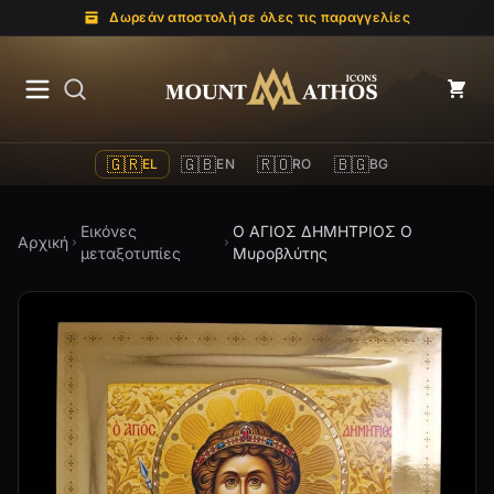
Δωρεάν αποστολή σε όλες τις παραγγελίες
Mount Athos Icons
🇬🇷
🇬🇧
🇷🇴
🇧🇬
EL
EN
RO
BG
Εικόνες
Ο ΑΓΙΟΣ ΔΗΜΗΤΡΙΟΣ Ο
Αρχική
μεταξοτυπίες
Μυροβλύτης