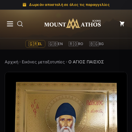
Δωρεάν αποστολή σε όλες τις παραγγελίες
Mount Athos Icons
🇬🇷
🇬🇧
🇷🇴
🇧🇬
EL
EN
RO
BG
Αρχική
Εικόνες μεταξοτυπίες
Ο ΑΓΙΟΣ ΠΑΙΣΙΟΣ