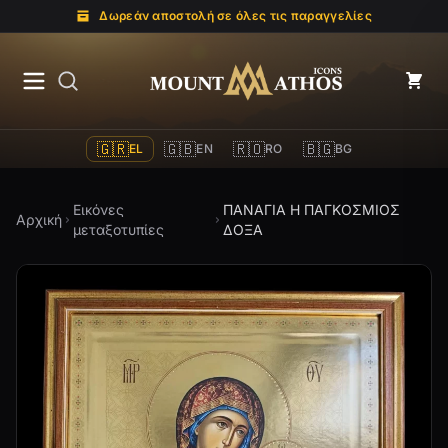
Δωρεάν αποστολή σε όλες τις παραγγελίες
Mount Athos Icons
🇬🇷
🇬🇧
🇷🇴
🇧🇬
EL
EN
RO
BG
Εικόνες
ΠΑΝΑΓΙΑ Η ΠΑΓΚΟΣΜΙΟΣ
Αρχική
μεταξοτυπίες
ΔΟΞΑ