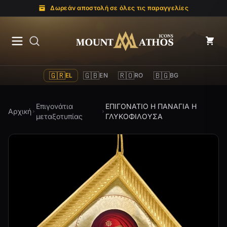
Δωρεάν αποστολή σε όλες τις παραγγελίες
Mount Athos Icons
🇬🇷
🇬🇧
🇷🇴
🇧🇬
EL
EN
RO
BG
Επιγονάτια
ΕΠΙΓΟΝΑΤΙΟ Η ΠΑΝΑΓΙΑ Η
Αρχική
μεταξοτυπίας
ΓΛΥΚΟΦΙΛΟΥΣΑ