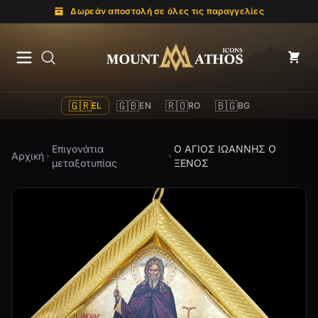
Δωρεάν αποστολή σε όλες τις παραγγελίες
Mount Athos Icons
🇬🇷
🇬🇧
🇷🇴
🇧🇬
EL
EN
RO
BG
Επιγονάτια
Ο ΑΓΙΟΣ ΙΩΑΝΝΗΣ Ο
Αρχική
μεταξοτυπίας
ΞΕΝΟΣ