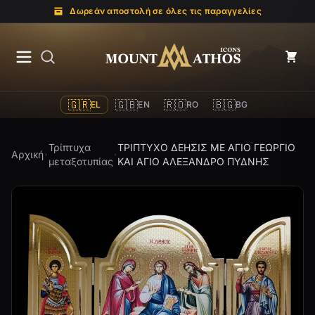
Δωρεάν αποστολή σε όλες τις παραγγελίες
Mount Athos Icons
🇬🇷
🇬🇧
🇷🇴
🇧🇬
EL
EN
RO
BG
Τρίπτυχα
ΤΡΙΠΤΥΧΟ ΔΕΗΣΙΣ ΜΕ ΑΓΙΟ ΓΕΩΡΓΙΟ
Αρχική
μεταξοτυπίας
ΚΑΙ ΑΓΙΟ ΑΛΕΞΑΝΔΡΟ ΠΥΔΝΗΣ